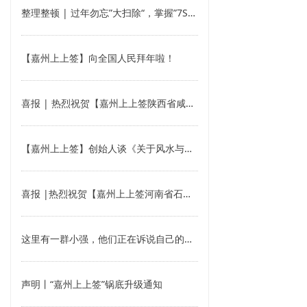
整理整顿 | 过年勿忘”大扫除“，掌握”7S“迎接新一年
【嘉州上上签】向全国人民拜年啦！
喜报 | 热烈祝贺【嘉州上上签陕西省咸阳市礼泉县加盟店】我们在礼泉，邀您品味四川乐山的味道！
【嘉州上上签】创始人谈《关于风水与事业》
喜报 |热烈祝贺【嘉州上上签河南省石佛寺加盟店】开业大吉！热闹非凡，冬天就是要火起来~
这里有一群小强，他们正在诉说自己的故事，拼搏自己的人生
声明丨“嘉州上上签”锅底升级通知